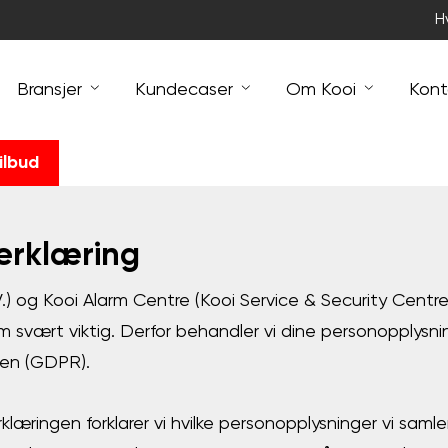
H
Bransjer
Kundecaser
Om Kooi
Kont
ilbud
erklæring
V.) og Kooi Alarm Centre (Kooi Service & Security Centre
m svært viktig. Derfor behandler vi dine personopplysn
gen (GDPR).
læringen forklarer vi hvilke personopplysninger vi samler