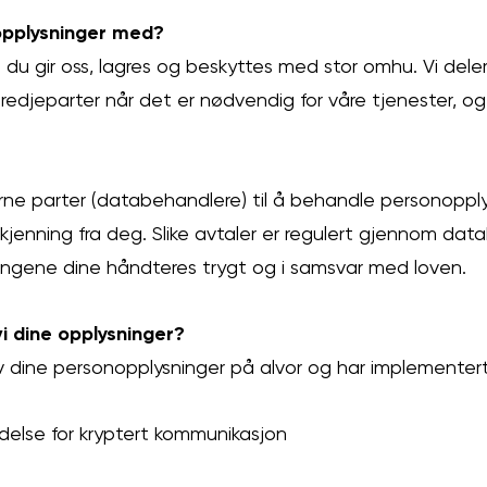
opplysninger med?
du gir oss, lagres og beskyttes med stor omhu. Vi deler
edjeparter når det er nødvendig for våre tjenester, og
rne parter (databehandlere) til å behandle personopply
odkjenning fra deg. Slike avtaler er regulert gjennom dat
ningene dine håndteres trygt og i samsvar med loven.
i dine opplysninger?
v dine personopplysninger på alvor og har implementert 
ndelse for kryptert kommunikasjon