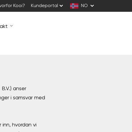
vorfor Kooi?
Kundeportal
NO
akt
 B.V.) anser
inger i samsvar med
 inn, hvordan vi