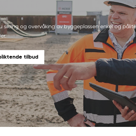
u sikring og overvåking av byggeplassen enkel og pålite
er.
pliktende tilbud