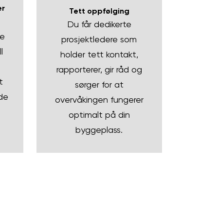
er
Tett oppfølging
Du får dedikerte
e
prosjektledere som
l
holder tett kontakt,
rapporterer, gir råd og
t
sørger for at
de
overvåkingen fungerer
optimalt på din
byggeplass.