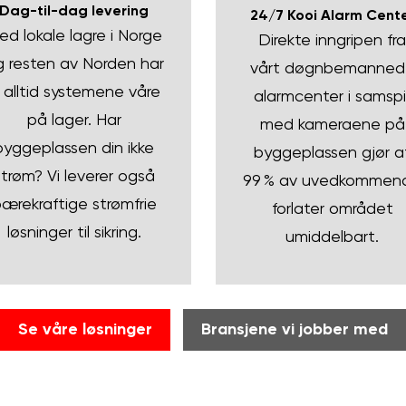
Dag-til-dag levering
24/7 Kooi Alarm Cent
ed lokale lagre i Norge
Direkte inngripen fra
 resten av Norden har
vårt døgnbemanned
i alltid systemene våre
alarmcenter i samspil
på lager. Har
med kameraene på
byggeplassen din ikke
byggeplassen gjør a
strøm? Vi leverer også
99 % av uvedkommen
ærekraftige strømfrie
forlater området
løsninger til sikring.
umiddelbart.
Se våre løsninger
Bransjene vi jobber med