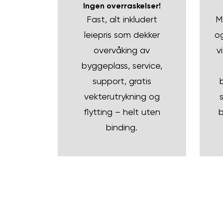
Ingen overraskelser!
Fast, alt inkludert
M
leiepris som dekker
og
overvåking av
v
byggeplass, service,
support, gratis
vekterutrykning og
flytting – helt uten
b
binding.