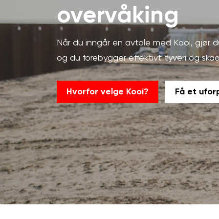
overvåking
Når du inngår en avtale med Kooi, gjør d
og du forebygger effektivt tyveri og skad
Hvorfor velge Kooi?
Få et ufor