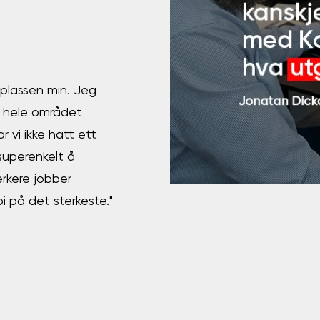
plassen min. Jeg
r hele området
r vi ikke hatt ett
 superenkelt å
rkere jobber
 på det sterkeste."