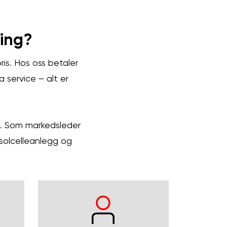
ing?
ris. Hos oss betaler
a service – alt er
ng. Som markedsleder
 solcelleanlegg og