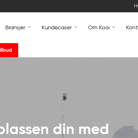
H
Bransjer
Kundecaser
Om Kooi
Kont
ilbud
plassen din med