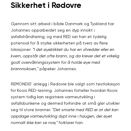
Sikkerhet i Rødovre
Gjennom sitt arbeid i både Danmark og Tyskland har
Johannes opparbeidet seg en dyp innsikt i
avfallshåndtering, og med RED ser han et tydelig
potensial for å styrke sikkerheten på tvers av flere
lokasjoner:
“I det øyeblikket du har en shredder eller en
kvern, oppstår det ofte brann, og da krever det et virkelig
godt overvåkningssystem for å holde øye med
brannrisikoen,”
påpeker Johannes.
REMONDIS’ anlegg i Rødovre ble valgt som testlokasjon
for Koois RED-løsning. Johannes forteller hvordan Koois
system tidlig kan registrere varmeutvikling i
avfallsbunkene og dermed forhindre at små glør utvikler
seg til store branner.
“Det smarte med RED er at det kan
oppdage varmeutvikling dypt inne i haugen, der øyet
normalt ikke kan se noe,”
forklarer han.