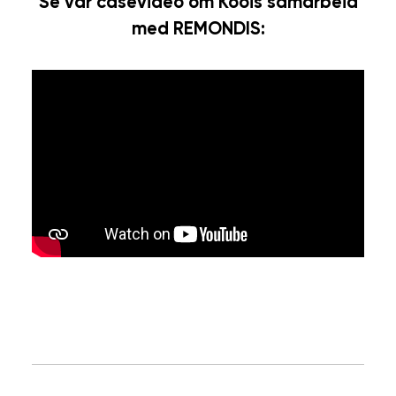
Se vår casevideo om Koois samarbeid
med REMONDIS: