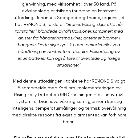
gjenvinning, med virksomhet i over 30 land. På
avfallsanlegg er risikoen for brann en konstant
utfordring. Johannes Spongenberg Thorup, regionssjef
hos REMONDIS, forklarer:
“Brannutvikling skjer ofte når
tørrstoffer i blandede avfallsfraksjoner, kombinert med
gnister fra håndteringsmaskiner, antenner branner i
haugene. Dette skjer typisk i tørre perioder eller ved
håndtering av bestemte materialer. Feilsortering av
litiumbatterier kan også føre til uventede og farlige
situasjoner.”
Med denne utfordringen i tankene har REMONDIS valgt
å samarbeide med Kooi om implementeringen av
Rising Early Detection (RED)-løsningen – et innovativt
system for brannovervåkning som, gjennom kunstig
intelligens, temperaturmålinger og termisk overvåkning
med direkte respons fra eget alarmsenter, kan forhindre
brann.