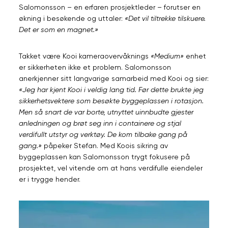
Salomonsson – en erfaren prosjektleder – forutser en
økning i besøkende og uttaler:
«Det vil tiltrekke tilskuere.
Det er som en magnet.»
Takket være Kooi kameraovervåknings
«Medium»
enhet
er sikkerheten ikke et problem. Salomonsson
anerkjenner sitt langvarige samarbeid med Kooi og sier:
«Jeg har kjent Kooi i veldig lang tid. Før dette brukte jeg
sikkerhetsvektere som besøkte byggeplassen i rotasjon.
Men så snart de var borte, utnyttet uinnbudte gjester
anledningen og brøt seg inn i containere og stjal
verdifullt utstyr og verktøy. De kom tilbake gang på
gang.»
påpeker Stefan. Med Koois sikring av
byggeplassen kan Salomonsson trygt fokusere på
prosjektet, vel vitende om at hans verdifulle eiendeler
er i trygge hender.