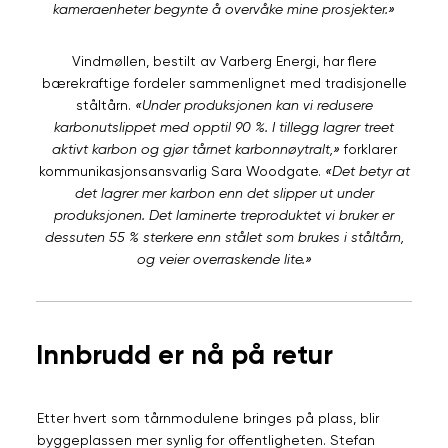
kameraenheter begynte å overvåke mine prosjekter.»
Vindmøllen, bestilt av Varberg Energi, har flere
bærekraftige fordeler sammenlignet med tradisjonelle
ståltårn.
«Under produksjonen kan vi redusere
karbonutslippet med opptil 90 %. I tillegg lagrer treet
aktivt karbon og gjør tårnet karbonnøytralt,»
forklarer
kommunikasjonsansvarlig Sara Woodgate.
«Det betyr at
det lagrer mer karbon enn det slipper ut under
produksjonen. Det laminerte treproduktet vi bruker er
dessuten 55 % sterkere enn stålet som brukes i ståltårn,
og veier overraskende lite.»
Innbrudd er nå på retur
Etter hvert som tårnmodulene bringes på plass, blir
byggeplassen mer synlig for offentligheten. Stefan