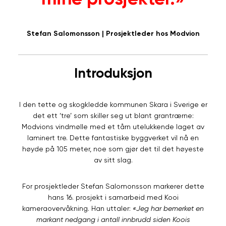
Stefan Salomonsson
| Prosjektleder hos Modvion
Introduksjon
I den tette og skogkledde kommunen Skara i Sverige er
det ett ‘tre’ som skiller seg ut blant grantrærne:
Modvions vindmølle med et tårn utelukkende laget av
laminert tre. Dette fantastiske byggverket vil nå en
høyde på 105 meter, noe som gjør det til det høyeste
av sitt slag.
For prosjektleder Stefan Salomonsson markerer dette
hans 16. prosjekt i samarbeid med Kooi
kameraovervåkning. Han uttaler:
«Jeg har bemerket en
markant nedgang i antall innbrudd siden Koois