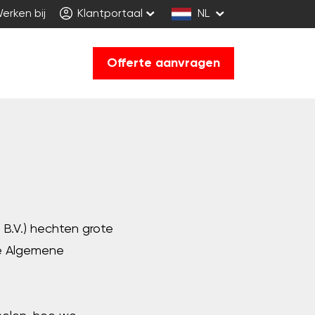
erken bij
Klantportaal
NL
Offerte aanvragen
 B.V.) hechten grote
de Algemene