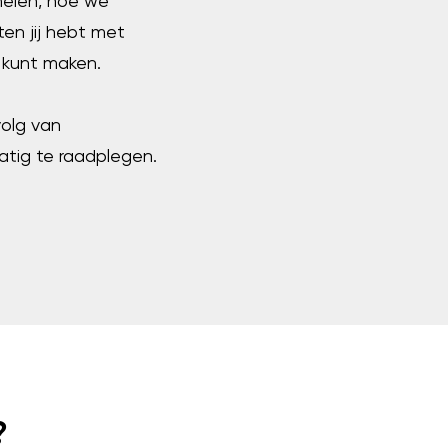
melen, hoe we
n jij hebt met
 kunt maken.
volg van
atig te raadplegen.
?