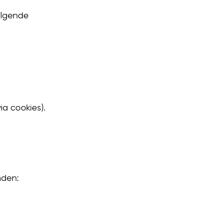
olgende
a cookies).
nden: