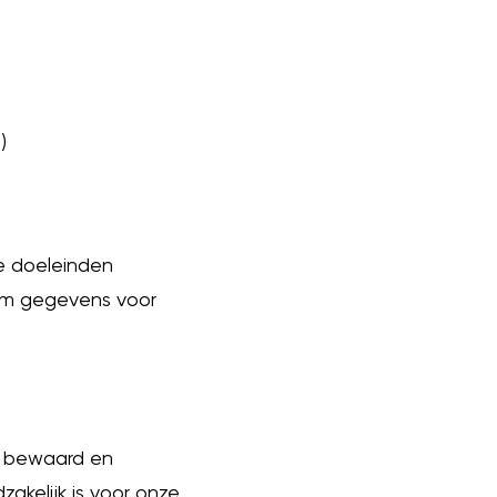
)
e doeleinden
t om gegevens voor
s bewaard en
kelijk is voor onze