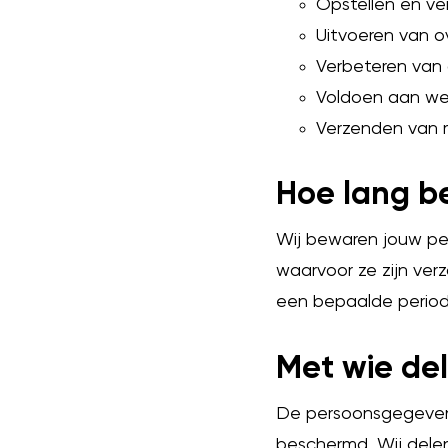
Opstellen en ve
Uitvoeren van o
Verbeteren van 
Voldoen aan wet
Verzenden van 
Hoe lang b
Wij bewaren jouw per
waarvoor ze zijn verz
een bepaalde period
Met wie de
De persoonsgegevens
beschermd. Wij dele