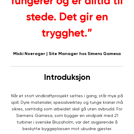
fungerer og er alltid til
stede. Det gir en
trygghet.”
Micki Noerager | Site Manager hos Simens Gamesa
Introduksjon
Når et stort vindkraftprosjekt settes i gang, står mye på
spill. Dyre materialer, spesialverktøy og tunge kraner må
sikres, samtidig som arbeidet skal gå uten avbrudd. For
Siemens Gamesa, som bygger en vindpark med 21
turbiner i svenske Bruzaholm, var det avgjørende å
beskytte byggeplassen mot ubudne gjester.