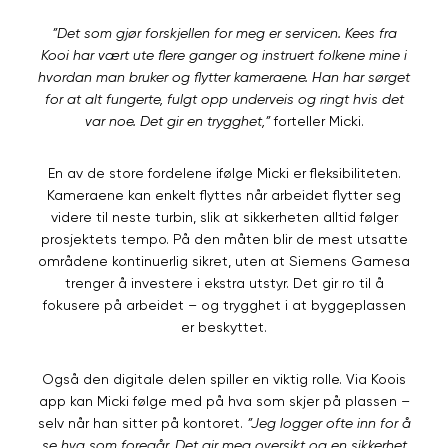
”Det som gjør forskjellen for meg er servicen. Kees fra
Kooi har vært ute flere ganger og instruert folkene mine i
hvordan man bruker og flytter kameraene. Han har sørget
for at alt fungerte, fulgt opp underveis og ringt hvis det
var noe. Det gir en trygghet,”
forteller Micki.
En av de store fordelene ifølge Micki er fleksibiliteten.
Kameraene kan enkelt flyttes når arbeidet flytter seg
videre til neste turbin, slik at sikkerheten alltid følger
prosjektets tempo. På den måten blir de mest utsatte
områdene kontinuerlig sikret, uten at Siemens Gamesa
trenger å investere i ekstra utstyr. Det gir ro til å
fokusere på arbeidet – og trygghet i at byggeplassen
er beskyttet.
Også den digitale delen spiller en viktig rolle. Via Koois
app kan Micki følge med på hva som skjer på plassen –
selv når han sitter på kontoret.
”Jeg logger ofte inn for å
se hva som foregår. Det gir meg oversikt og en sikkerhet