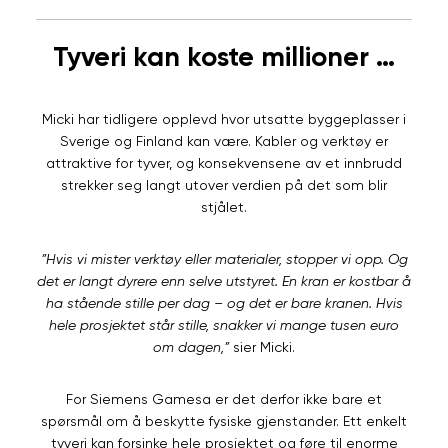
Tyveri kan koste millioner …
Micki har tidligere opplevd hvor utsatte byggeplasser i
Sverige og Finland kan være. Kabler og verktøy er
attraktive for tyver, og konsekvensene av et innbrudd
strekker seg langt utover verdien på det som blir
stjålet.
”Hvis vi mister verktøy eller materialer, stopper vi opp. Og
det er langt dyrere enn selve utstyret. En kran er kostbar å
ha stående stille per dag – og det er bare kranen. Hvis
hele prosjektet står stille, snakker vi mange tusen euro
om dagen,”
sier Micki.
For Siemens Gamesa er det derfor ikke bare et
spørsmål om å beskytte fysiske gjenstander. Ett enkelt
tyveri kan forsinke hele prosjektet og føre til enorme