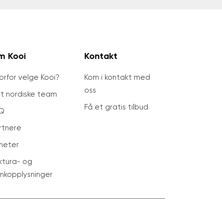
m Kooi
Kontakt
orfor velge Kooi?
Kom i kontakt med
oss
tt nordiske team
Få et gratis tilbud
Q
rtnere
heter
ktura- og
nkopplysninger