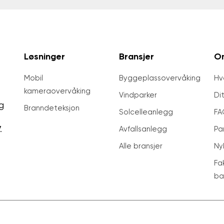
Løsninger
Bransjer
O
Mobil
Byggeplassovervåking
Hv
kameraovervåking
Vindparker
Di
g
Brann­deteksjon
Solcelleanlegg
FA
.
Avfallsanlegg
Pa
Alle bransjer
Ny
Fa
ba