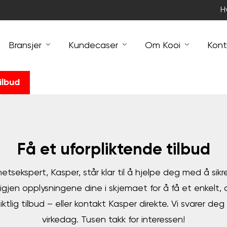
H
Bransjer
Kundecaser
Om Kooi
Kont
ilbud
Få et uforpliktende tilbud
hetsekspert, Kasper, står klar til å hjelpe deg med å si
igjen opplysningene dine i skjemaet for å få et enkelt, a
ktlig tilbud – eller kontakt Kasper direkte. Vi svarer de
virkedag. Tusen takk for interessen!