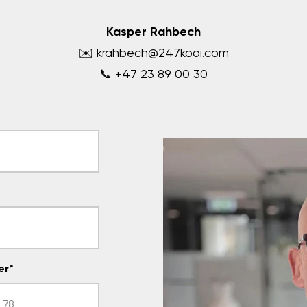
Kasper Rahbech
✉️ krahbech@247kooi.com
📞 +47 23 89 00 30
er
*