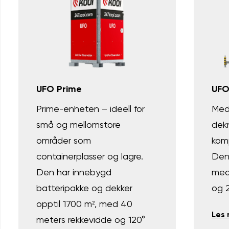
UFO Prime
UFO
Prime-enheten – ideell for
Med
små og mellomstore
dekn
områder som
komp
containerplasser og lagre.
Den
Den har innebygd
med
batteripakke og dekker
og 2
opptil 1700 m², med 40
Les
meters rekkevidde og 120°