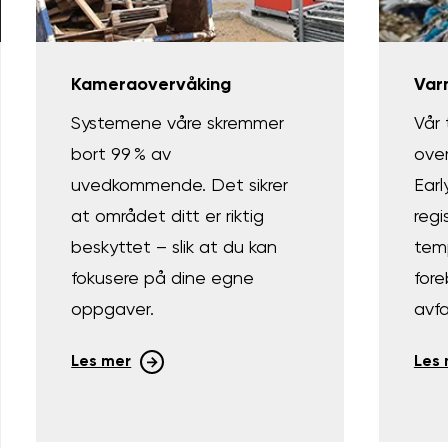
Kameraovervåking
Var
Systemene våre skremmer
Vår 
bort 99 % av
over
uvedkommende. Det sikrer
Earl
at området ditt er riktig
regi
beskyttet – slik at du kan
tem
fokusere på dine egne
for
oppgaver.
avfa
Les mer
Les