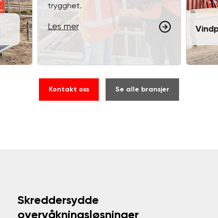
trygghet.
Les mer
Vindp
Kontakt oss
Se alle bransjer
Skreddersydde
overvåkningsløsninger