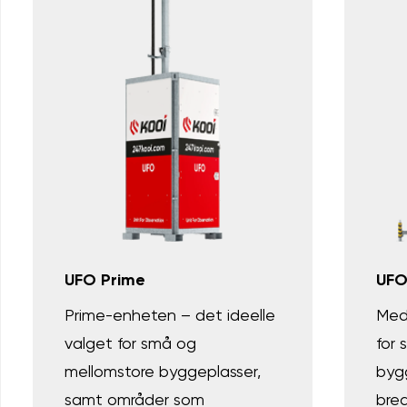
UFO Prime
UFO
Prime-enheten – det ideelle
Med
valget for små og
for 
mellomstore byggeplasser,
byg
samt områder som
bred