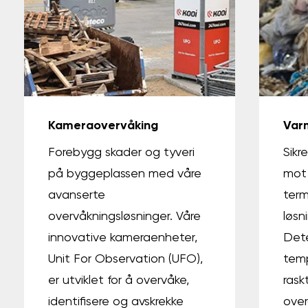
Kameraovervåking
Var
Forebygg skader og tyveri
Sikr
på byggeplassen med våre
mot
avanserte
term
overvåkningsløsninger. Våre
løsn
innovative kameraenheter,
Dete
Unit For Observation (UFO),
temp
er utviklet for å overvåke,
ras
identifisere og avskrekke
over