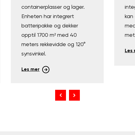
containerplasser og lager.
inte
Enheten har integrert
kan
batteripakke og dekker
med
opptil 1700 m² med 40
met
meters rekkevidde og 120°
Les
synsvinkel.
Les mer