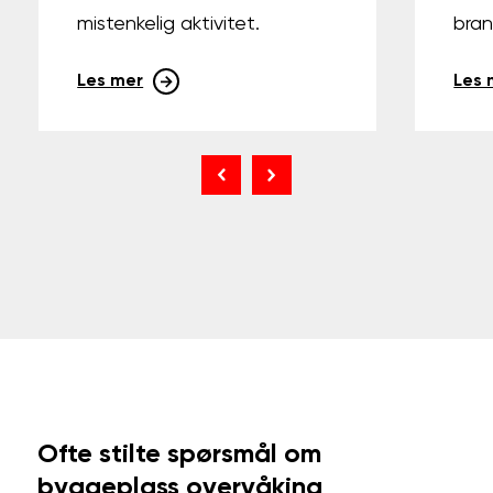
mistenkelig aktivitet.
bran
Les mer
Les 
Ofte stilte spørsmål om
byggeplass overvåking