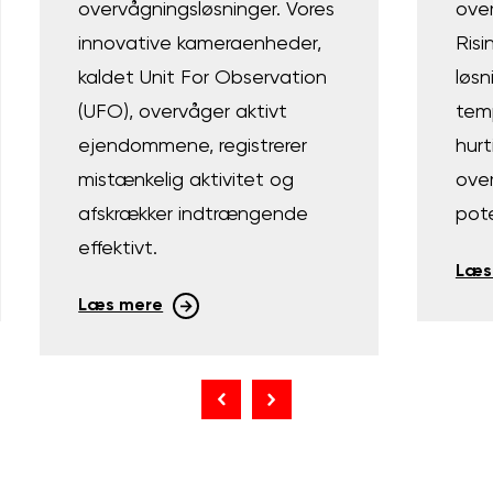
overvågningsløsninger. Vores
ove
innovative kameraenheder,
Risi
kaldet Unit For Observation
løs
(UFO), overvåger aktivt
tem
ejendommene, registrerer
hur
mistænkelig aktivitet og
ove
afskrækker indtrængende
pote
effektivt.
Læs
Læs mere