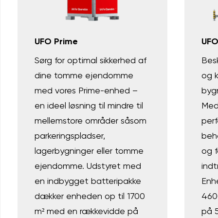
UFO Prime
UFO
Sørg for optimal sikkerhed af
Bes
dine tomme ejendomme
og 
med vores Prime-enhed –
byg
en ideel løsning til mindre til
Med
mellemstore områder såsom
per
parkeringspladser,
beh
lagerbygninger eller tomme
og 
ejendomme. Udstyret med
ind
en indbygget batteripakke
Enh
dækker enheden op til 1700
460
m² med en rækkevidde på
på 