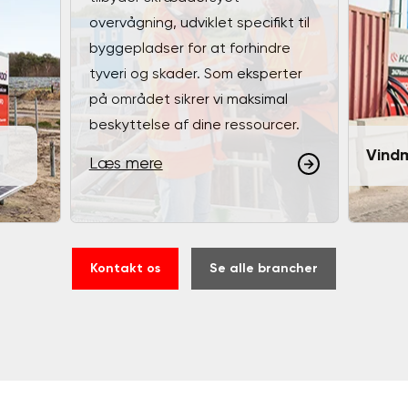
overvågning, udviklet specifikt til
byggepladser for at forhindre
tyveri og skader. Som eksperter
på området sikrer vi maksimal
beskyttelse af dine ressourcer.
Vindm
Læs mere
Kontakt os
Se alle brancher