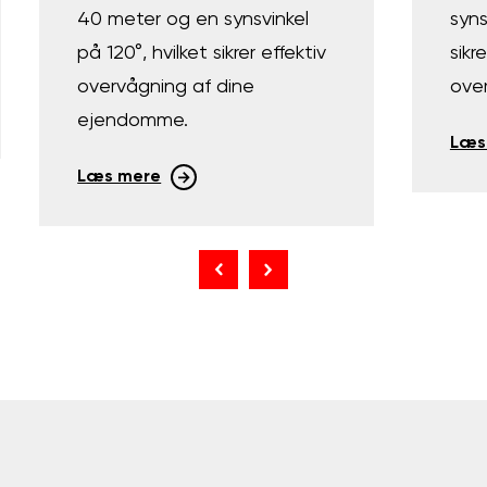
40 meter og en synsvinkel
syns
på 120°, hvilket sikrer effektiv
sikr
overvågning af dine
ove
ejendomme.
Læs
Læs mere