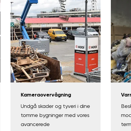
Kameraovervågning
Var
Undgå skader og tyveri i dine
Besk
tomme bygninger med vores
mod
avancerede
term