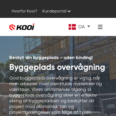
Hvorfor Kooi?
Kundeportal
DA
Beskyt din byggeplads - uden binding!
Byggeplads overvågning
God byggeplads overvågning er vigtig, når
man arbejder med værdifulde materialer og
værktøjer. Vores omfattende tilgang til
byggeplads overvågning sikrer en effektiv
sikring af byggepladsen og beskytter dit
projekt mod økonomisk tab og
projektforlængelser som følge af tyveri.