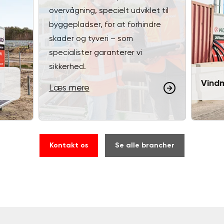
overvågning, specielt udviklet til
byggepladser, for at forhindre
skader og tyveri – som
specialister garanterer vi
sikkerhed.
Vindm
Læs mere
Kontakt os
Se alle brancher