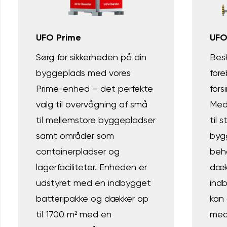
UFO Prime
UFO
Sørg for sikkerheden på din
Bes
byggeplads med vores
fore
Prime-enhed – det perfekte
fors
valg til overvågning af små
Med
til mellemstore byggepladser
til 
samt områder som
bygg
containerpladser og
beh
lagerfaciliteter. Enheden er
dæk
udstyret med en indbygget
ind
batteripakke og dækker op
kan
til 1700 m² med en
med