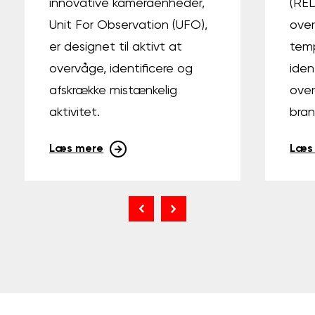
innovative kameraenheder,
(RED
Unit For Observation (UFO),
ove
er designet til aktivt at
temp
overvåge, identificere og
iden
afskrække mistænkelig
over
aktivitet.
bran
Læs mere
Læs