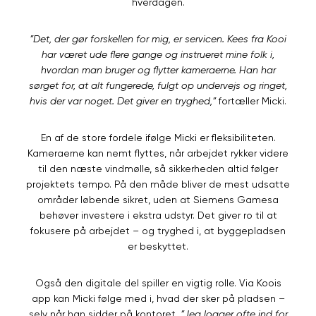
hverdagen.
”Det, der gør forskellen for mig, er servicen. Kees fra Kooi
har været ude flere gange og instrueret mine folk i,
hvordan man bruger og flytter kameraerne. Han har
sørget for, at alt fungerede, fulgt op undervejs og ringet,
hvis der var noget. Det giver en tryghed,”
fortæller Micki.
En af de store fordele ifølge Micki er fleksibiliteten.
Kameraerne kan nemt flyttes, når arbejdet rykker videre
til den næste vindmølle, så sikkerheden altid følger
projektets tempo. På den måde bliver de mest udsatte
områder løbende sikret, uden at Siemens Gamesa
behøver investere i ekstra udstyr. Det giver ro til at
fokusere på arbejdet – og tryghed i, at byggepladsen
er beskyttet.
Også den digitale del spiller en vigtig rolle. Via Koois
app kan Micki følge med i, hvad der sker på pladsen –
selv når han sidder på kontoret.
”Jeg logger ofte ind for