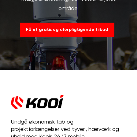
område.
Få et gratis og uforpligtigende tilbud
Undgå økonomisk tab og
projektforlængelser ved tyveri, hærværk og
uheld med Koois 24/7 mobile