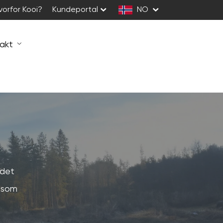
vorfor Kooi?
Kundeportal
NO
akt
ådet
, som