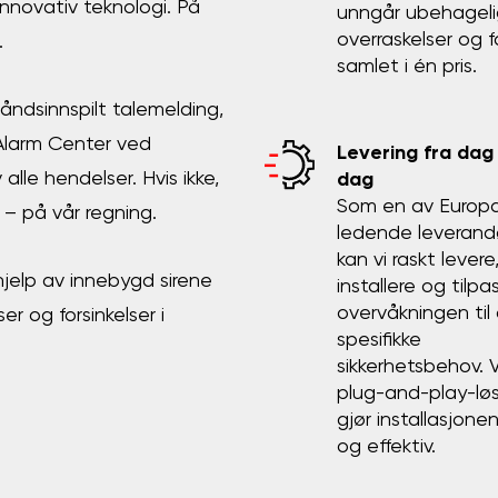
novativ teknologi. På
unngår ubehagel
overraskelser og f
.
samlet i én pris.
åndsinnspilt talemelding,
 Alarm Center ved
Levering fra dag 
lle hendelser. Hvis ikke,
dag
Som en av Europ
t – på vår regning.
ledende leverand
kan vi raskt levere
jelp av innebygd sirene
installere og tilpa
overvåkningen til
r og forsinkelser i
spesifikke
sikkerhetsbehov. 
plug-and-play-lø
gjør installasjone
og effektiv.