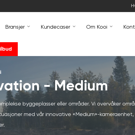
H
Bransjer
Kundecaser
Om Kooi
Kont
ilbud
i
rvation - Medium
omplekse byggeplasser eller områder. Vi overvåker omr
 situasjoner med vår innovative «Medium»-kameraenhet
r.