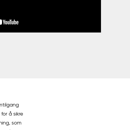
mtilgang
for å sikre
ning, som