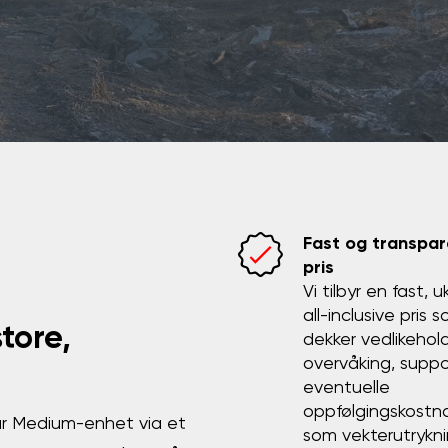
Fast og transpar
pris
Vi tilbyr en fast, u
all-inclusive pris 
tore,
dekker vedlikehold
overvåking, suppo
eventuelle
oppfølgingskostn
år Medium-enhet via et
som vekterutrykn