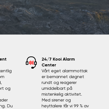
ent
24/7 Kooi Alarm
Center
kentlig
Vårt eget alarmmottak
som
er bemannet døgnet
,
rundt og reagerer
rt og
umiddelbart på
mistenkelig aktivitet.
ader
Med sirener og
ing. Du
høyttalere får vi 99 % av