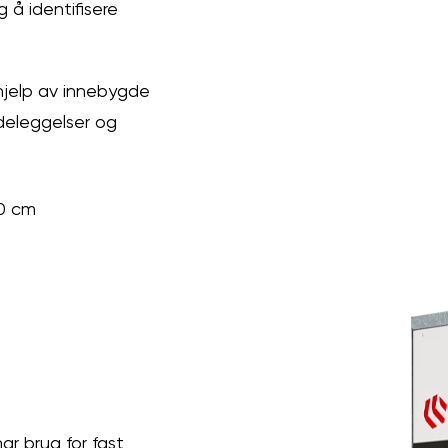
 å identifisere
hjelp av innebygde
ødeleggelser og
50 cm
r brug for fast