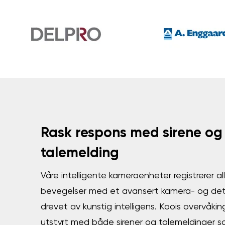
Rask respons med sirene og
talemelding
Våre intelligente kameraenheter registrerer al
bevegelser med et avansert kamera- og det
drevet av kunstig intelligens. Koois overvåki
utstyrt med både sirener og talemeldinger so