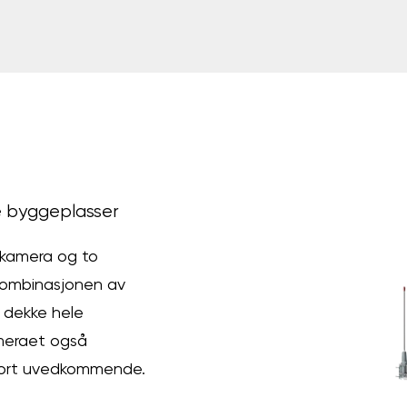
e byggeplasser
kamera og to
Kombinasjonen av
å dekke hele
kameraet også
 bort uvedkommende.