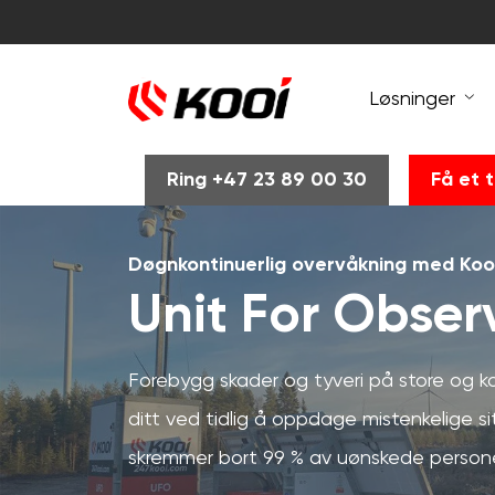
Løsninger
Ring +47 23 89 00 30
Få et t
Døgnkontinuerlig overvåkning med Koo
Unit For Obse
Forebygg skader og tyveri på store og k
ditt ved tidlig å oppdage mistenkelige
skremmer bort 99 % av uønskede persone