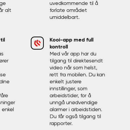
ige
uvedkommende til å
år alt
forlate området
umiddelbart.
til
Kooi-app med full
kontroll
as
Med vår app har du
ører
tilgang til direktesendt
,
video når som helst,
sse
rett fra mobilen. Du kan
 dine
enkelt justere
innstillinger, som
Våre
arbeidstider, for å
sninger
unngå unødvendige
n enkel
alarmer i arbeidstiden.
Du får også tilgang til
rapporter.