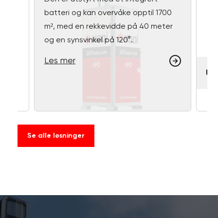
batteri og kan overvåke opptil 1700
m², med en rekkevidde på 40 meter
og en synsvinkel på 120°.
Les mer
UF
Se alle løsninger