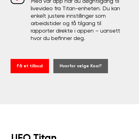
Med vår app har du døgntilgang til
livevideo fra Titan-enheten. Du kan
enkelt justere innstillinger som
arbeidstider og få tilgang til
rapporter direkte i appen – uansett
hvor du befinner deg.
Få et tilbud
Hvorfor velge Kooi?
UFO Titan