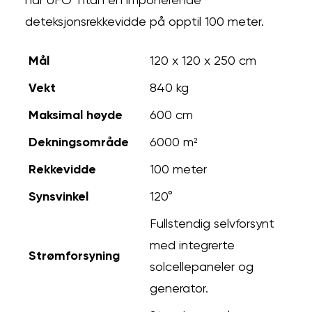
har UFO Titan en imponerende
deteksjonsrekkevidde på opptil 100 meter.
Mål
120 x 120 x 250 cm
Vekt
840 kg
Maksimal høyde
600 cm
Dekningsområde
6000 m²
Rekkevidde
100 meter
Synsvinkel
120°
Fullstendig selvforsynt
med integrerte
Strømforsyning
solcellepaneler og
generator.