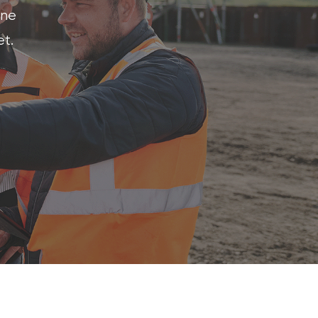
une
et.