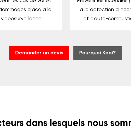
venir les cas de vol et
Prévenir les incendies 
dommages grâce à la
à la détection d'ince
vidéosurveillance
et d'auto-combusti
Demander un devis
Pourquoi Kooi?
teurs dans lesquels nous so