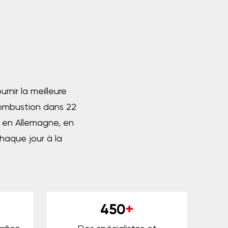
nir la meilleure
combustion dans 22
 en Allemagne, en
haque jour à la
450
+