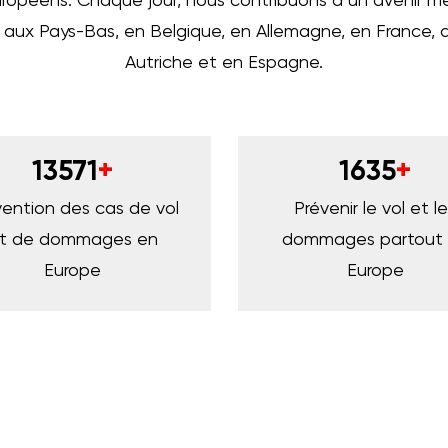
ropéens. Chaque jour, nous contribuons à un avenir mei
 aux Pays-Bas, en Belgique, en Allemagne, en France,
Autriche et en Espagne.
13571
+
1635
+
vention des cas de vol
Prévenir le vol et l
t de dommages en
dommages partout
Europe
Europe