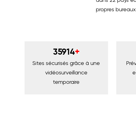
dans 22 pays eu
propres bureaux
35914
+
Sites sécurisés grâce à une
Pré
vidéosurveillance
e
temporaire