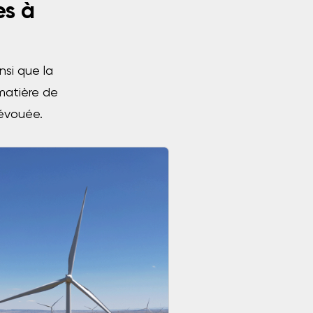
es à
nsi que la
matière de
dévouée.