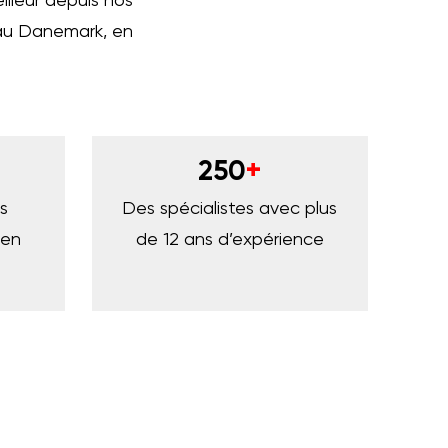
lleur depuis nos
 au Danemark, en
250
+
es
Des spécialistes avec plus
 en
de 12 ans d’expérience