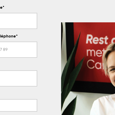
le
*
léphone
*