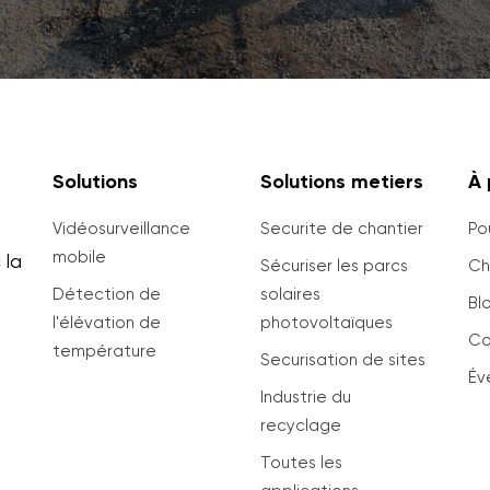
Solutions
Solutions metiers
À 
Vidéosurveillance
Securite de chantier
Po
mobile
 la
Sécuriser les parcs
Cho
e
Détection de
solaires
Bl
l'élévation de
photovoltaïques
Co
température
Securisation de sites
Év
Industrie du
recyclage
Toutes les