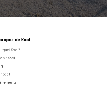
propos de Kooi
urquoi Kooi?
isir Kooi
og
ntact
énements