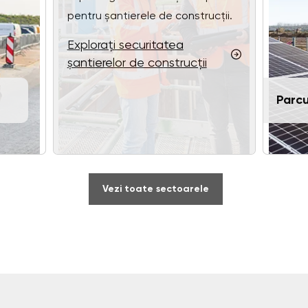
pentru șantierele de construcții.
Explorați securitatea
șantierelor de construcții
Parcu
Vezi toate sectoarele