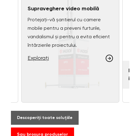
Supraveghere video mobilă
Protejați-vă șantierul cu camere
mobile pentru a preveni furturile,
vandalismul și pentru a evita eficient
întârzierile proiectului.
Explorați
nd
De
iilo
Descoperiți toate soluțiile
Sau broșura produselor