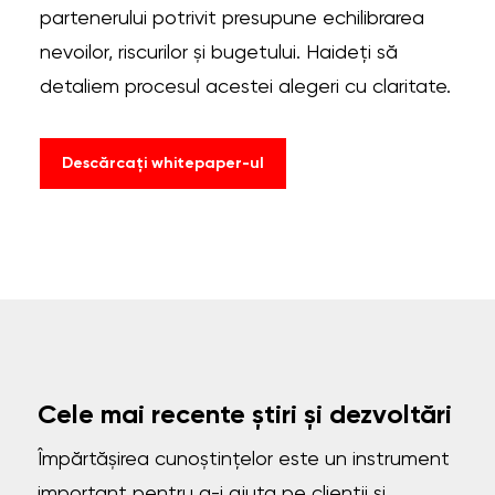
partenerului potrivit presupune echilibrarea
nevoilor, riscurilor și bugetului. Haideți să
detaliem procesul acestei alegeri cu claritate.
Descărcați whitepaper-ul
Cele mai recente știri și dezvoltări
Împărtășirea cunoștințelor este un instrument
important pentru a-i ajuta pe clienții și