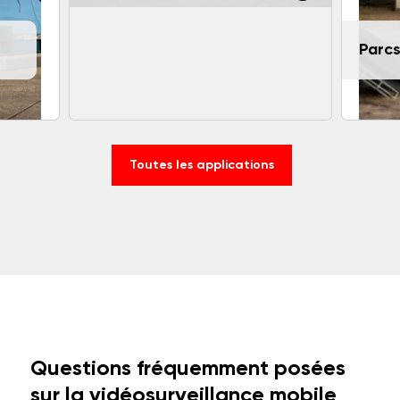
Parcs
Toutes les applications
Questions fréquemment posées
sur la vidéosurveillance mobile