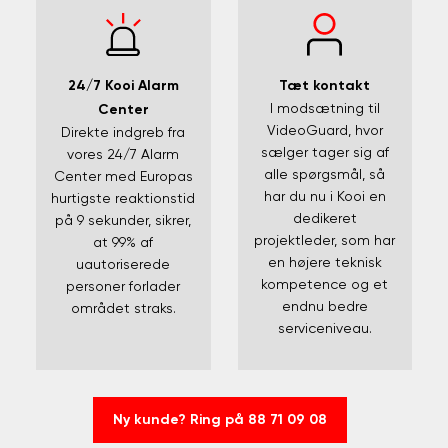
Tæt kontakt
24/7 Kooi Alarm
I modsætning til
Center
VideoGuard, hvor
Direkte indgreb fra
sælger tager sig af
vores 24/7 Alarm
alle spørgsmål, så
Center med Europas
har du nu i Kooi en
hurtigste reaktionstid
dedikeret
på 9 sekunder, sikrer,
projektleder, som har
at 99% af
en højere teknisk
uautoriserede
kompetence og et
personer forlader
endnu bedre
området straks.
serviceniveau.
Ny kunde? Ring på 88 71 09 08