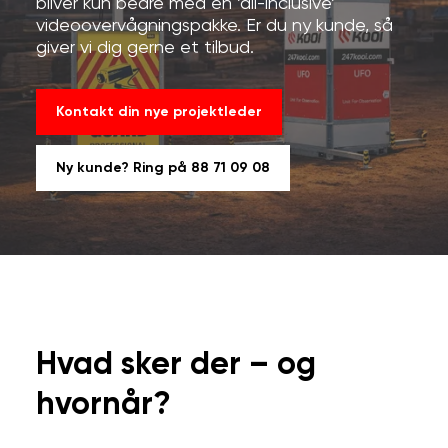
bliver kun bedre
med en ’all-inclusive’
videoovervågningspakke
. Er du ny kunde, så
giver vi dig gerne et tilbud.
Kontakt din nye projektleder
Ny kunde? Ring på 88 71 09 08
Hvad sker der – og
hvornår?