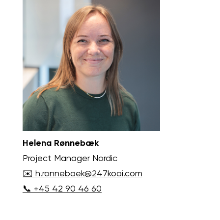
Helena Rønnebæk
Project Manager Nordic
✉️ h.ronnebaek@247kooi.com
📞 +45 42 90 46 60