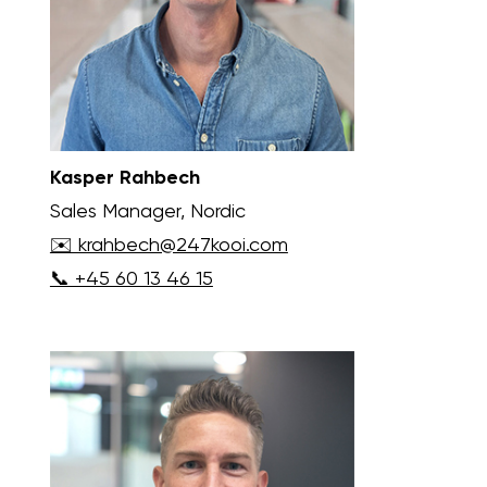
Kasper Rahbech
Sales Manager, Nordic
✉️ krahbech@247kooi.com
📞 +45 60 13 46 15