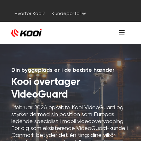
Hvorfor Kooi?
Kundeportal
Din byggeplads er i de bedste hænder
Kooi overtager
VideoGuard
I februar 2026 opkøbte Kooi VideoGuard og
styrker dermed sin position som Europas
ledende specialist i mobil videoovervågning.
For dig som eksisterende VideoGuard-kunde i
Danmark betyder det én ting: dine vilkår