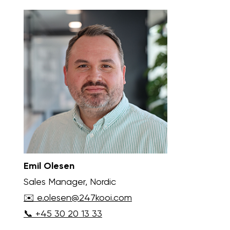
Emil Olesen
Sales Manager, Nordic
✉️ e.olesen@247kooi.com
📞 +45 30 20 13 33