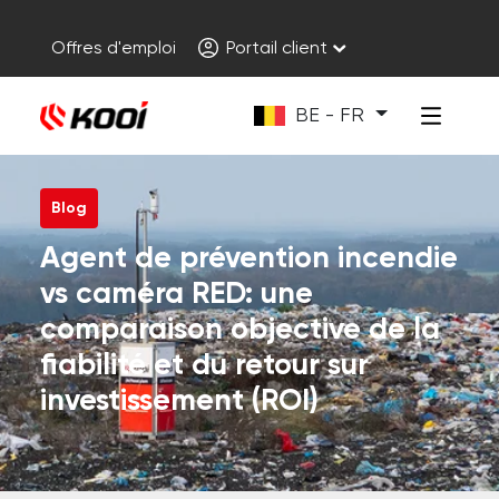
Offres d'emploi
Portail client
BE - FR
Blog
Agent de prévention incendie
vs caméra RED: une
comparaison objective de la
fiabilité et du retour sur
investissement (ROI)