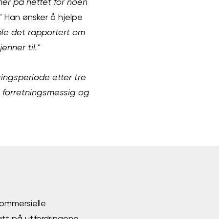
mer på nettet for noen
"
Han ønsker å hjelpe
ble det rapportert om
nner til."
eringsperiode etter tre
e forretningsmessig og
kommersielle