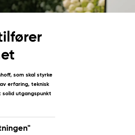
ilfører
het
hoff, som skal styrke
av erfaring, teknisk
t solid utgangspunkt
tningen"