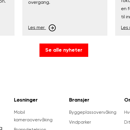
fok
on.
overgang.
en f
til 
Les mer
Les
Se alle nyheter
Løsninger
Bransjer
O
Mobil
Byggeplassovervåking
Hv
kameraovervåking
Vindparker
Di
g
Brann­deteksjon