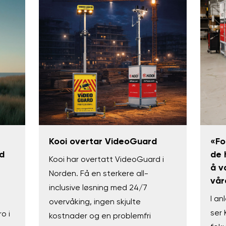
Kooi overtar VideoGuard
«Fo
d
de 
Kooi har overtatt VideoGuard i
å v
Norden. Få en sterkere all-
vår
inclusive løsning med 24/7
I an
overvåking, ingen skjulte
ser 
o i
kostnader og en problemfri