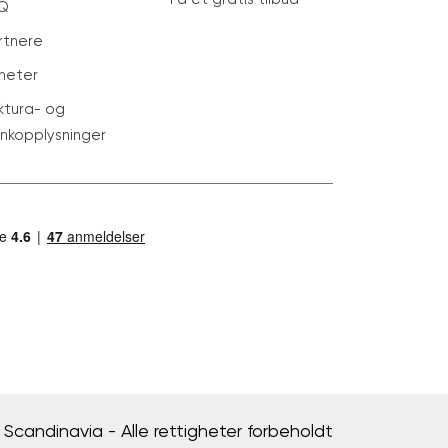
Q
rtnere
heter
ktura- og
nkopplysninger
Scandinavia - Alle rettigheter forbeholdt