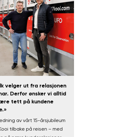
lk velger ut fra relasjonen
har. Derfor ønsker vi alltid
ære tett på kundene
e.»
ledning av vårt 15-årsjubileum
Kooi tilbake på reisen – med