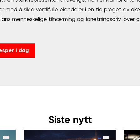
ått en sterk representant i Sverige. Han er klar for å ta 
r med å sikre verdifulle eiendeler i en tid preget av øke
ans menneskelige tilnærming og forretningsdriv lover g
esper i dag
Siste nytt