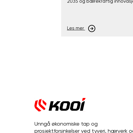
2035 og bærekraftig innovasj
Les mer
Unngå økonomiske tap og
prosjektforsinkelser ved tyveri, hærverk o