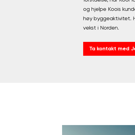
forståelse, har Kooi f
og hjelpe Koois kunde
høy byggeaktivitet. H
vekst i Norden.
Ta kontakt med J