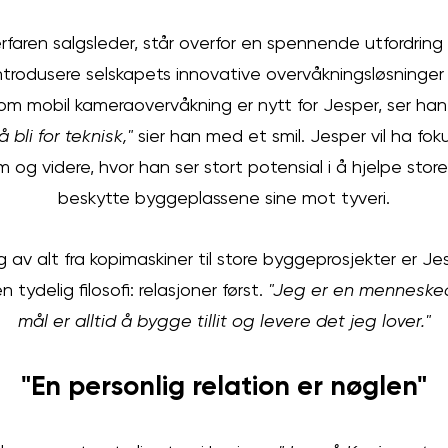
rfaren salgsleder, står overfor en spennende utfordring i 
introdusere selskapets innovative overvåkningsløsninger 
om mobil kameraovervåkning er nytt for Jesper, ser han
å bli for teknisk,"
sier han med et smil. Jesper vil ha fok
lm og videre, hvor han ser stort potensial i å hjelpe sto
beskytte byggeplassene sine mot tyveri.
 av alt fra kopimaskiner til store byggeprosjekter er Je
tydelig filosofi: relasjoner først.
"Jeg er en menneskeor
mål er alltid å bygge tillit og levere det jeg lover."
"En personlig relation er nøglen"