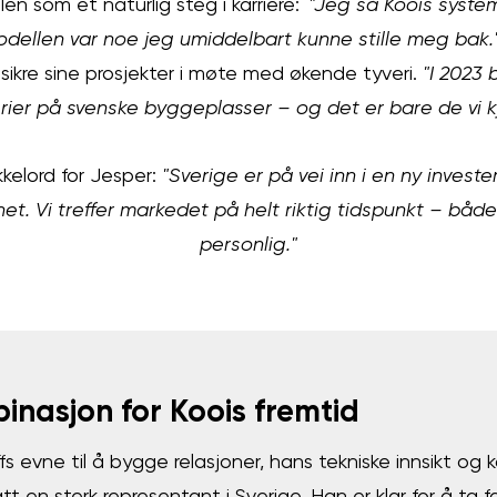
len som et naturlig steg i karriere:
"Jeg så Koois syste
dellen var noe jeg umiddelbart kunne stille meg bak.
ikre sine prosjekter i møte med økende tyveri.
"I 2023 
rier på svenske byggeplasser – og det er bare de vi kje
kelord for Jesper:
"Sverige er på vei inn i en ny invest
et. Vi treffer markedet på helt riktig tidspunkt – båd
personlig."
inasjon for Koois fremtid
 evne til å bygge relasjoner, hans tekniske innsikt og 