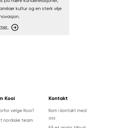
us på nære kunderelasjoner,
amiliær kultur og en sterk vilje
innovasjon.
 mer
m Kooi
Kontakt
orfor velge Kooi?
Kom i kontakt med
oss
tt nordiske team
Få et gratis tilbud