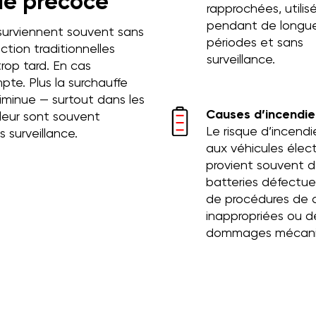
de précoce
rapprochées, utilis
pendant de longu
 surviennent souvent sans
périodes et sans
tion traditionnelles
surveillance.
trop tard. En cas
te. Plus la surchauffe
diminue — surtout dans les
Causes d’incendie
leur sont souvent
Le risque d’incendie
 surveillance.
aux véhicules élec
provient souvent 
batteries défectue
de procédures de 
inappropriées ou d
dommages mécani