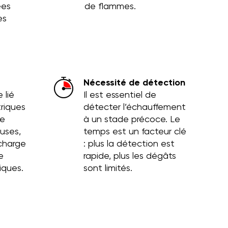
ées
de flammes.
es
Nécessité de détection
 lié
Il est essentiel de
triques
détecter l’échauffement
de
à un stade précoce. Le
uses,
temps est un facteur clé
charge
: plus la détection est
e
rapide, plus les dégâts
ques.
sont limités.