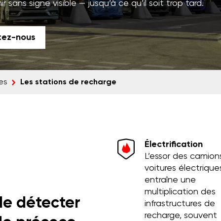
sans signe visible — jusqu’à ce qu’il soit trop tard.
tez-nous
Les stations de recharge
ies
Électrification
L’essor des camion
voitures électrique
entraîne une
multiplication des
 de détecter
infrastructures de
recharge, souvent