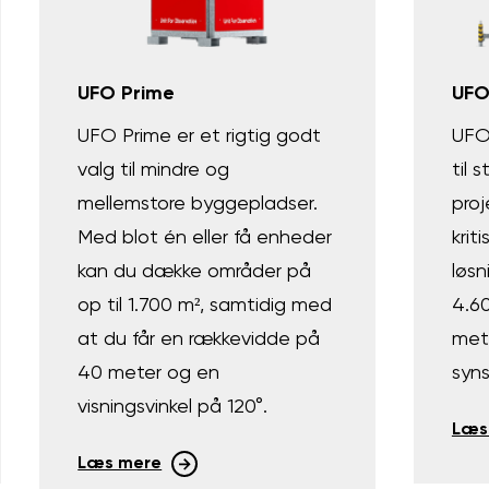
UFO Prime
UFO
UFO Prime er et rigtig godt
UFO
valg til mindre og
til 
mellemstore byggepladser.
proj
Med blot én eller få enheder
krit
kan du dække områder på
løsn
op til 1.700 m², samtidig med
4.6
at du får en rækkevidde på
met
40 meter og en
syns
visningsvinkel på 120°.
Læs
Læs mere