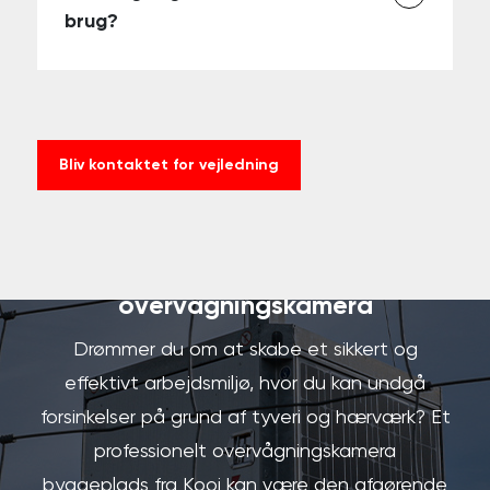
brug?
Bliv kontaktet for vejledning
Få et tilbud på et
overvågningskamera
Drømmer du om at skabe et sikkert og
effektivt arbejdsmiljø, hvor du kan undgå
forsinkelser på grund af tyveri og hærværk? Et
professionelt overvågningskamera
byggeplads fra Kooi kan være den afgørende