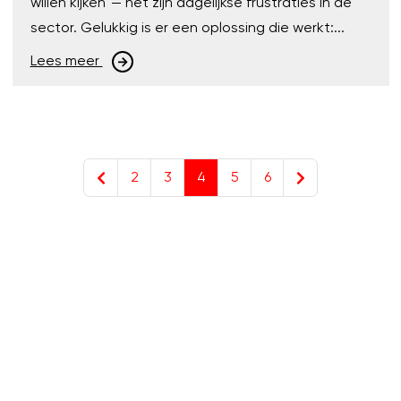
willen kijken' — het zijn dagelijkse frustraties in de
sector. Gelukkig is er een oplossing die werkt:...
Lees meer
2
3
4
5
6