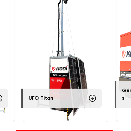
Gén
UFO Titan
s