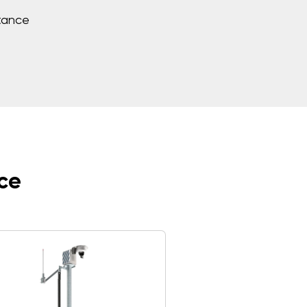
stance
nce