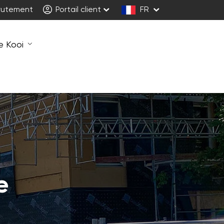
rutement
Portail client
FR
e Kooi
e