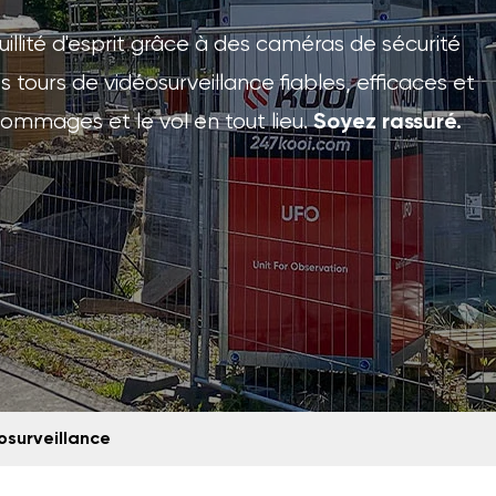
illité d'esprit grâce à des caméras de sécurité
tours de vidéosurveillance fiables, efficaces et
dommages et le vol en tout lieu.
Soyez rassuré.
osurveillance