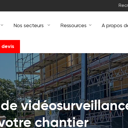
Rec
Nos secteurs
Ressources
A propos d
 devis
 de vidéosurveillanc
votre chantier