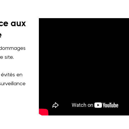
âce aux
e
s dommages
e site.
 évités en
surveillance