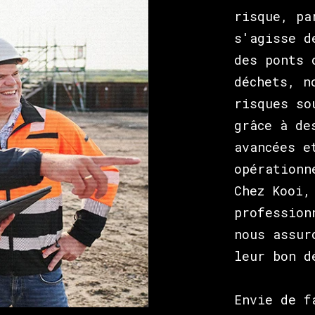
risque, pa
s'agisse d
des ponts 
déchets, n
risques so
grâce à de
avancées e
opérationn
Chez Kooi,
profession
nous assur
leur bon d
Envie de f