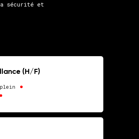
a sécurité et
llance (H/F)
plein