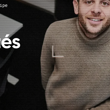
ipe
tés