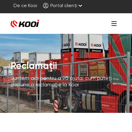
De ce Kooi
Portal clienți
Reclamații
Suntem aici pentru a vă ajuta: cum puteți
depune o reclamație la Kooi