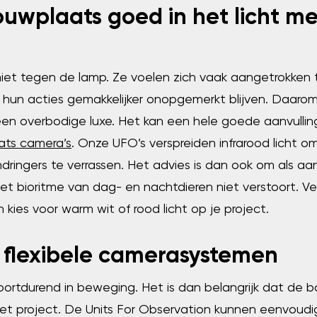
ouwplaats goed in het licht m
niet tegen de lamp. Ze voelen zich vaak aangetrokken t
un acties gemakkelijker onopgemerkt blijven. Daarom i
en overbodige luxe. Het kan een hele goede aanvulling
ts camera’s
.
Onze UFO’s verspreiden infrarood licht o
indringers te verrassen. Het advies is dan ook om als aan
het bioritme van dag- en nachtdieren niet verstoort. 
n kies voor warm wit of rood licht op je project.
r flexibele camerasystemen
ortdurend in beweging. Het is dan belangrijk dat de b
 project. De Units For Observation kunnen eenvoudi