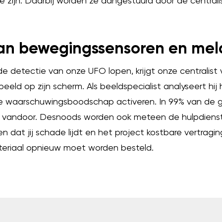
e zijn. Daarbij worden ze aangestuurd door de centrali
van bewegingssensoren en mel
de detectie van onze UFO lopen, krijgt onze centralist
eld op zijn scherm. Als beeldspecialist analyseert hij
de waarschuwingsboodschap activeren. In 99% van de 
n vandoor. Desnoods worden ook meteen de hulpdiens
n dat jij schade lijdt en het project kostbare vertrag
eriaal opnieuw moet worden besteld.