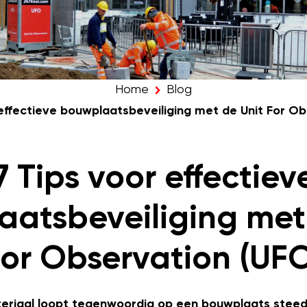
Home
Blog
 effectieve bouwplaatsbeveiliging met de Unit For Ob
7 Tips voor effectiev
atsbeveiliging met
or Observation (UF
eriaal loopt tegenwoordig op een bouwplaats steeds