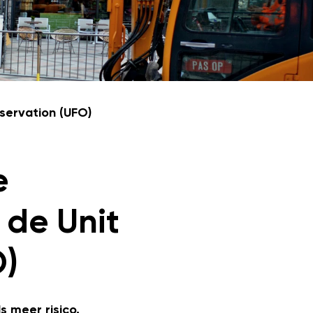
servation (UFO)
e
 de Unit
O)
 meer risico.