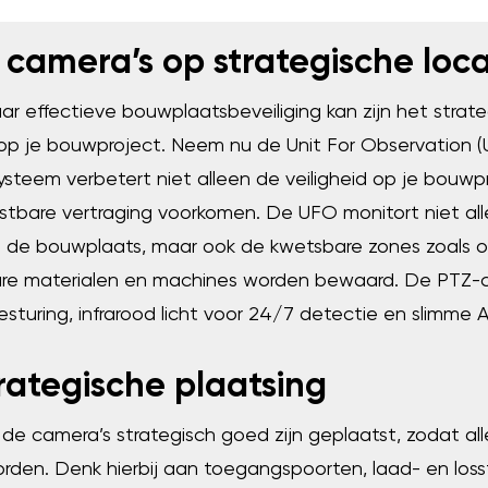
er camera’s op strategische loca
r effectieve bouwplaatsbeveiliging kan zijn het strat
p je bouwproject. Neem nu de Unit For Observation (U
ysteem verbetert niet alleen de veiligheid op je bouw
ostbare vertraging voorkomen. De UFO monitort niet al
 de bouwplaats, maar ook de kwetsbare zones zoals o
ure materialen en machines worden bewaard. De PTZ-
esturing, infrarood licht voor 24/7 detectie en slimme 
trategische plaatsing
 de camera’s strategisch goed zijn geplaatst, zodat all
den. Denk hierbij aan toegangspoorten, laad- en loss