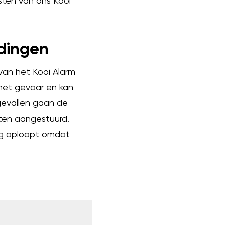
sten van ons Kooi
dingen
 van het Kooi Alarm
 het gevaar en kan
gevallen gaan de
ten aangestuurd.
ing oploopt omdat