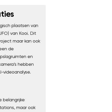
ties
egisch plaatsen van
FO) van Kooi. Dit
project maar kan ook
leen de
pslagruimten en
camera’s hebben
AI-videoanalyse.
e belangrijke
tations, maar ook