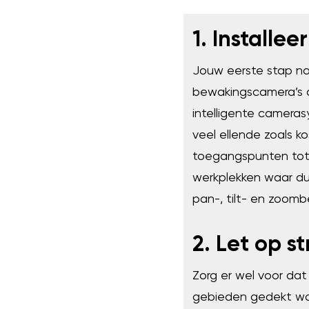
1. Installe
Jouw eerste stap naa
bewakingscamera’s o
intelligente cameras
veel ellende zoals k
toegangspunten tot
werkplekken waar d
pan-, tilt- en zoomb
2. Let op s
Zorg er wel voor dat
gebieden gedekt wor