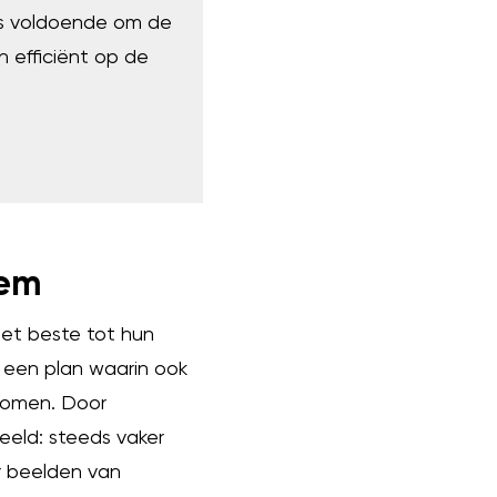
is voldoende om de
n efficiënt op de
eem
het beste tot hun
 een plan waarin ook
nomen. Door
eeld: steeds vaker
or beelden van