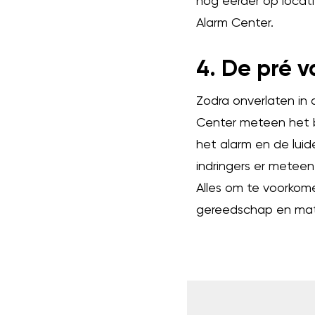
nóg eerder op locati
Alarm Center.
4. De pré 
Zodra onverlaten in 
Center meteen het be
het alarm en de lui
indringers er metee
Alles om te voorkome
gereedschap en mat