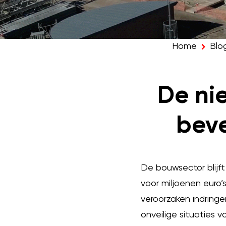
Home
Blo
De ni
beve
De bouwsector blijft 
voor miljoenen euro
veroorzaken indring
onveilige situaties v