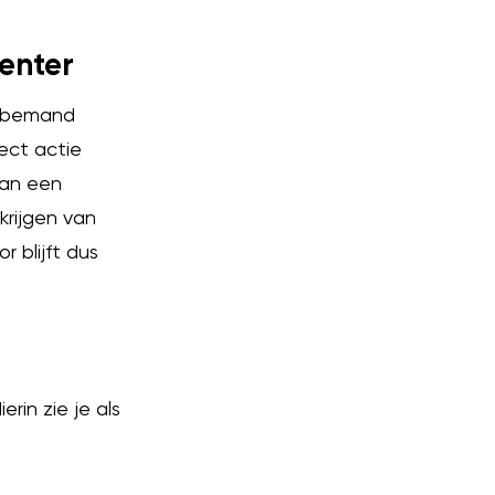
center
ve bemand
ect actie
van een
krijgen van
r blijft dus
in zie je als