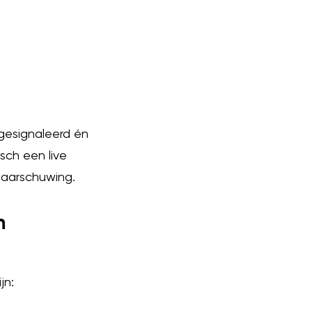
 gesignaleerd én
sch een live
waarschuwing.
n
jn: