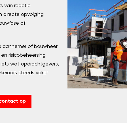
s van reactie
n directe opvolging
ouwfase of
ls aannemer of bouwheer
d en risicobeheersing
s iets wat opdrachtgevers,
eraars steeds vaker
contact op