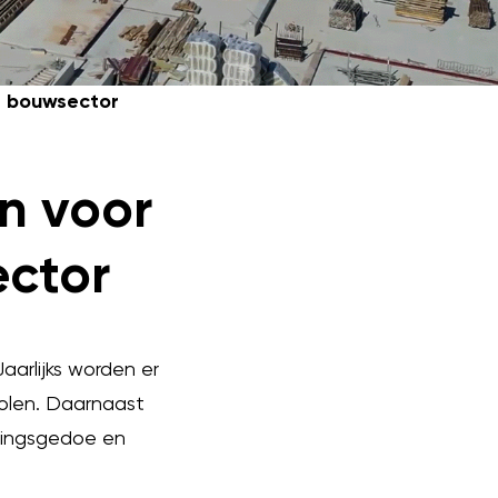
de bouwsector
n voor
ector
aarlijks worden er
olen. Daarnaast
eringsgedoe en