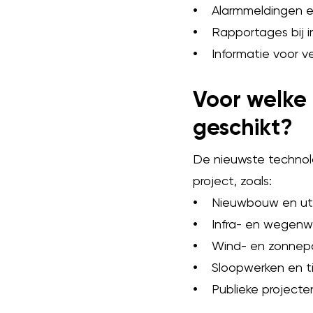
•
Alarmmeldingen en
•
Rapportages bij i
•
Informatie voor ve
Voor welke
geschikt?
De nieuwste technolo
project, zoals:
•
Nieuwbouw en util
•
Infra- en wegenw
•
Wind- en zonnepa
•
Sloopwerken en tij
•
Publieke projecten 