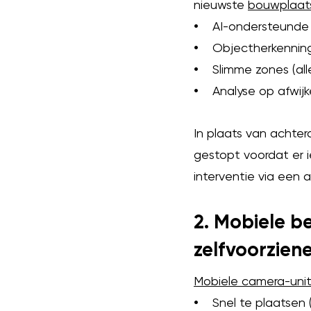
nieuwste
bouwplaat
•
AI-ondersteunde 
•
Objectherkenning (
•
Slimme zones (alle
•
Analyse op afwijk
In plaats van achter
gestopt voordat er 
interventie via een
2. Mobiele be
zelfvoorzien
Mobiele camera-unit
•
Snel te plaatsen (