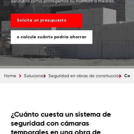
descubra cómo protegemos su inversión a medida.
Solicite un presupuesto
o calcule cuánto podría ahorrar
Cost
Home
Soluciones
Seguridad en obras de construcción
¿Cuánto cuesta un sistema de
seguridad con cámaras
temporales en una obra de