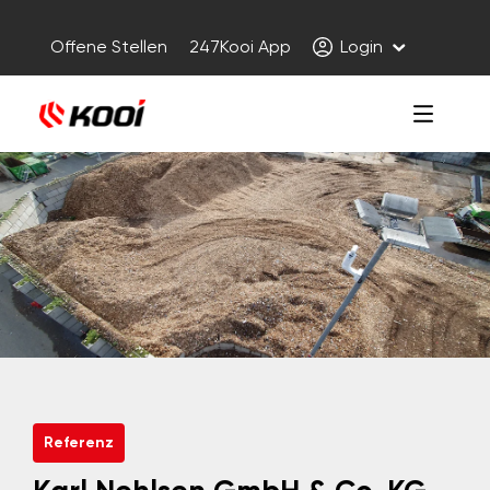
Offene Stellen
247Kooi App
Login
Referenz