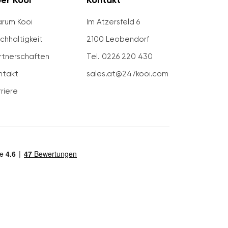
er Kooi
Kontakt
rum Kooi
Im Atzersfeld 6
chhaltigkeit
2100 Leobendorf
rtnerschaften
Tel. 0226 220 430
ntakt
sales.at@247kooi.com
rriere