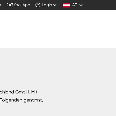
n
247Kooi App
Login
AT
schland GmbH. Mit
m Folgenden genannt,