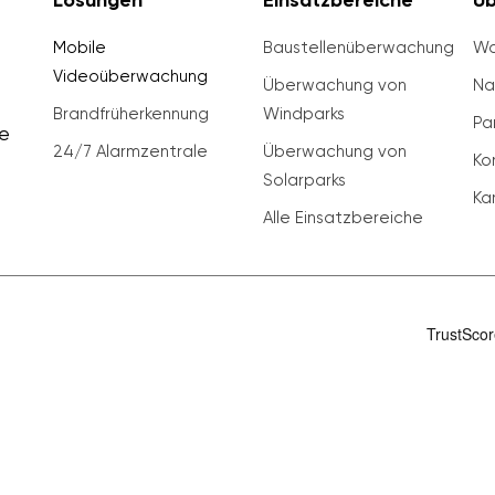
Lösungen
Einsatzbereiche
Üb
Mobile
Baustellenüberwachung
Wa
Videoüberwachung
n
Überwachung von
Na
Brandfrüherkennung
Windparks
Pa
e
24/7 Alarmzentrale
Überwachung von
Ko
Solarparks
Ka
Alle Einsatzbereiche