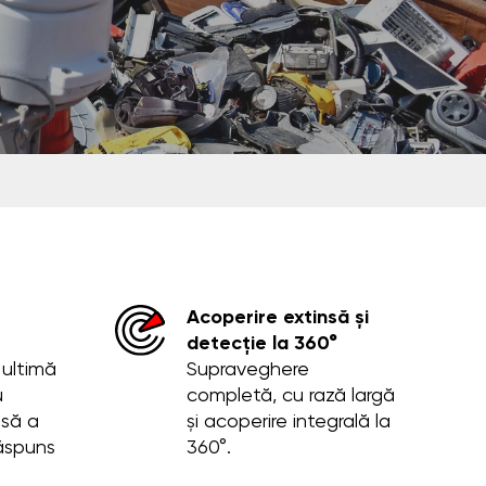
Acoperire extinsă și
detecție la 360°
 ultimă
Supraveghere
u
completă, cu rază largă
isă a
și acoperire integrală la
răspuns
360°.