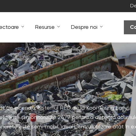
De
ectoare
Resurse
Despre noi
Co
cat de incendiu. Sistemul RED de la Kooi (Rising Early
teligente și monitorizare 24/7 pentru a detecta acumul
ncrete este semi-mobil, ideal pentru utilizare atât în ex