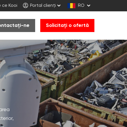
 ce Kooi
Portal clienți
RO
ntactați-ne
Solicitați o ofertă
area
terior,