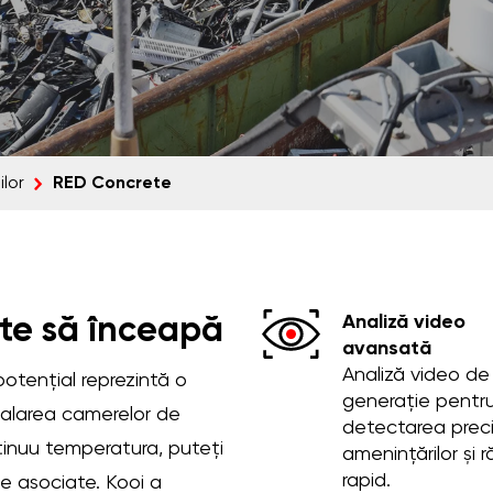
RED Concrete
lor
Analiză video
nte să înceapă
avansată
Analiză video de
potențial reprezintă o
generație pentr
stalarea camerelor de
detectarea prec
inuu temperatura, puteți
amenințărilor și 
rapid.
le asociate. Kooi a