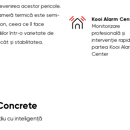
venirea acestor pericole.
cameră termică este semi-
Kooi Alarm Cen
on, ceea ce îl face
Monitorizare
iilor într-o varietate de
profesională și
intervenție rapi
ât și stabilitatea.
partea Kooi Ala
Center
 Concrete
iu cu inteligență