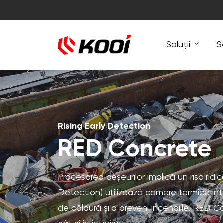
Soluții
S
Rising Early Detection
RED Concrete
Procesarea deșeurilor implică un risc ridi
Detection) utilizează camere termice in
de căldură și a preveni incendiile. RED Co