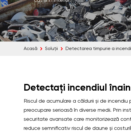
cât și în interior.
Acasă
Soluții
Detectarea timpurie a incendii
Detectați incendiul înai
Riscul de acumulare a căldurii și de incendiu 
preocupare serioasă în diverse medii. Prin in
securitate avansate care monitorizează cont
reduce semnificativ riscul de daune și costuri