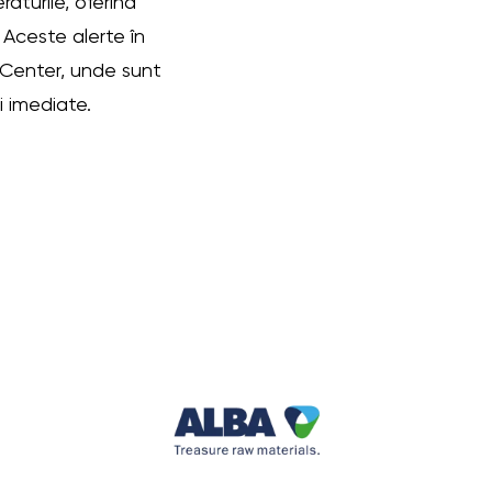
turile, oferind
. Aceste alerte în
m Center, unde sunt
i imediate.