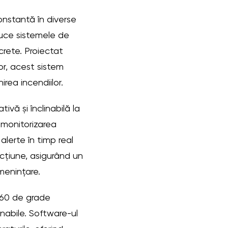
onstantă în diverse
duce sistemele de
rete. Proiectat
ior, acest sistem
irea incendiilor.
vă și înclinabilă la
monitorizarea
alerte în timp real
acțiune, asigurând un
amenințare.
360 de grade
inabile. Software-ul