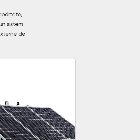
depărtate,
 un sistem
externe de