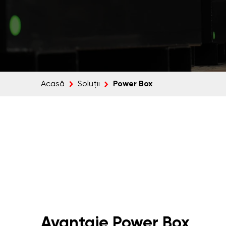
Power Box
Acasă
Soluții
Avantaje Power Box