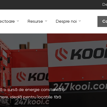
De
ectoare
Resurse
Despre noi
Co
ă o sursă de energie constantă și
re, ideală pentru locațiile fără