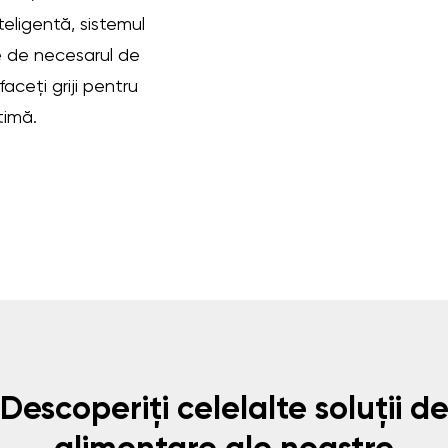
teligentă, sistemul
e de necesarul de
aceți griji pentru
timă.
Descoperiți celelalte soluții d