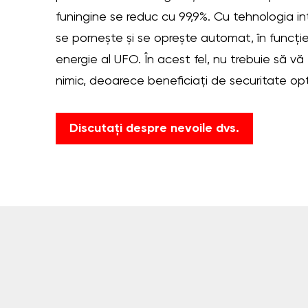
funingine se reduc cu 99,9%. Cu tehnologia in
se pornește și se oprește automat, în funcți
energie al UFO. În acest fel, nu trebuie să vă f
nimic, deoarece beneficiați de securitate op
Discutați despre nevoile dvs.