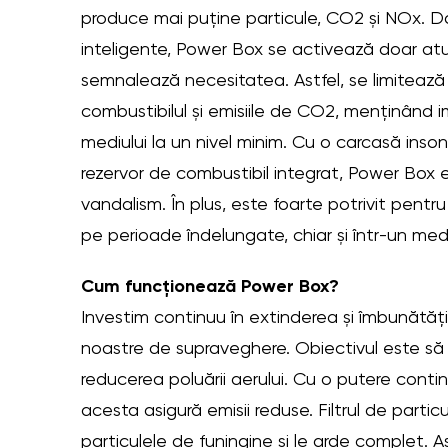
produce mai puține particule, CO2 și NOx. Da
inteligente, Power Box se activează doar a
semnalează necesitatea. Astfel, se limitează 
combustibilul și emisiile de CO2, menținând 
mediului la un nivel minim. Cu o carcasă inson
rezervor de combustibil integrat, Power Box e
vandalism. În plus, este foarte potrivit pentru
pe perioade îndelungate, chiar și într-un medi
Cum funcționează Power Box?
Investim continuu în extinderea și îmbunătăți
noastre de supraveghere. Obiectivul este să 
reducerea poluării aerului. Cu o putere conti
acesta asigură emisii reduse. Filtrul de partic
particulele de funingine și le arde complet. As