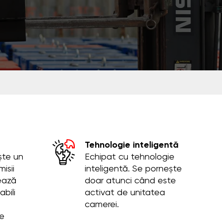
Tehnologie inteligentă
ște un
Echipat cu tehnologie
isii
inteligentă. Se pornește
ează
doar atunci când este
abili
activat de unitatea
camerei.
e