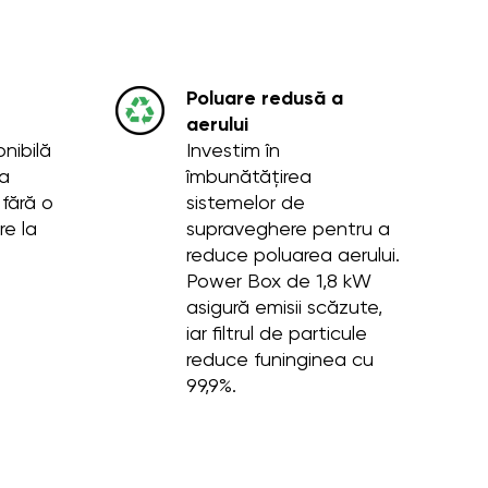
Poluare redusă a
aerului
nibilă
Investim în
a
îmbunătățirea
 fără o
sistemelor de
re la
supraveghere pentru a
reduce poluarea aerului.
Power Box de 1,8 kW
asigură emisii scăzute,
iar filtrul de particule
reduce funinginea cu
99,9%.