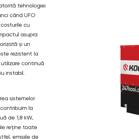
torită tehnologiei
tunci când UFO
costurile cu
impactul asupra
orizată și un
ste rezistent la
 utilizare continuă
u instabil.
rea sistemelor
contribuim la
nuă de 1,8 kW,
ule reține toate
tfel, emisiile de