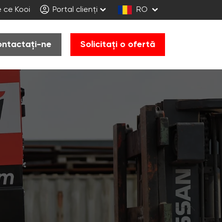
 ce Kooi
Portal clienți
RO
ntactați-ne
Solicitați o ofertă