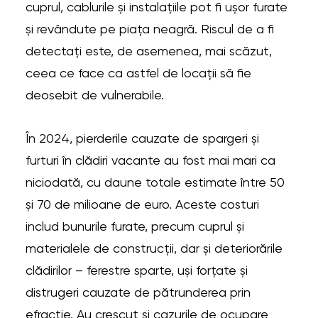
cuprul, cablurile și instalațiile pot fi ușor furate
și revândute pe piața neagră. Riscul de a fi
detectați este, de asemenea, mai scăzut,
ceea ce face ca astfel de locații să fie
deosebit de vulnerabile.
În 2024, pierderile cauzate de spargeri și
furturi în clădiri vacante au fost mai mari ca
niciodată, cu daune totale estimate între 50
și 70 de milioane de euro. Aceste costuri
includ bunurile furate, precum cuprul și
materialele de construcții, dar și deteriorările
clădirilor – ferestre sparte, uși forțate și
distrugeri cauzate de pătrunderea prin
efracție. Au crescut și cazurile de ocupare