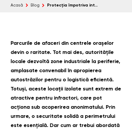
Protecția împotriva intruziunilor pentru spațiile comerciale: protejează-ți bunurile cu ajutorul acestor sfaturi
Acasă
Blog
Parcurile de afaceri din centrele orașelor
devin o raritate. Tot mai des, autoritățile
locale dezvoltă zone industriale la periferie,
amplasate convenabil în apropierea
autostrăzilor pentru o logistică eficientă.
Totuși, aceste locații izolate sunt extrem de
atractive pentru infractori, care pot
acționa sub acoperirea anonimatului. Prin
urmare, o securitate solidă a perimetrului
este esențială. Dar cum ar trebui abordată