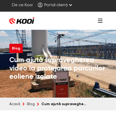
De ce Kooi
Portal clienți
Blog
Cum ajută supravegherea
video la protejarea parcurilor
eoliene izolate
Cum ajută supravegherea video la protejarea parcurilor eoliene izolate
Acasă
Blog