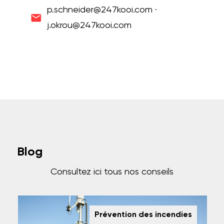
p.schneider@247kooi.com ·
j.okrou@247kooi.com
Blog
Consultez ici tous nos conseils
Prévention des incendies