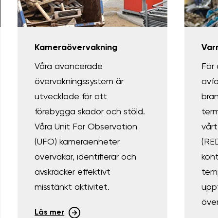
Kameraövervakning
Var
Våra avancerade
För
övervakningssystem är
avfa
utvecklade för att
bran
förebygga skador och stöld.
term
Våra Unit For Observation
vårt
(UFO) kameraenheter
(RE
övervakar, identifierar och
kont
avskräcker effektivt
tem
misstänkt aktivitet.
upp
över
Läs mer