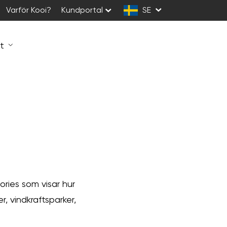
Varför Kooi?
Kundportal
SE
t
ories som visar hur
, vindkraftsparker,