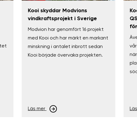
Kooi skyddar Modvions
Ko
vindkraftsprojekt i Sverige
QS
fö
Modvion har genomfört 16 projekt
Äve
med Kooi och har märkt en markant
tet
vår
minskning i antalet inbrott sedan
när
Kooi började övervaka projekten.
pla
söd
Läs mer
Lä