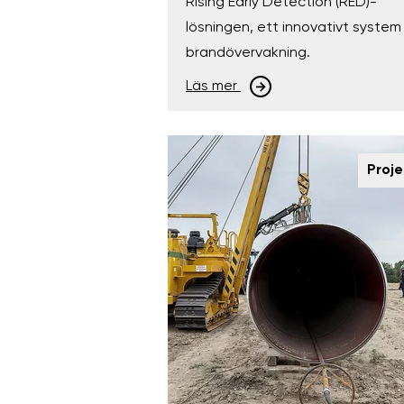
Rising Early Detection (RED)-
lösningen, ett innovativt system 
brandövervakning.
Läs mer
Proje