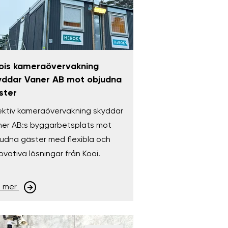
ois kameraövervakning
yddar Vaner AB mot objudna
ster
ektiv kameraövervakning skyddar
ner AB:s byggarbetsplats mot
udna gäster med flexibla och
ovativa lösningar från Kooi.
s mer