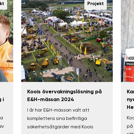
kt
Projekt
Koois övervakningslösning på
Ka
 i
E&H-mässan 2024
ny
He
I år har E&H-mässan valt att
ta
Koo
komplettera sina befintliga
av
på 
säkerhetsåtgärder med Koois