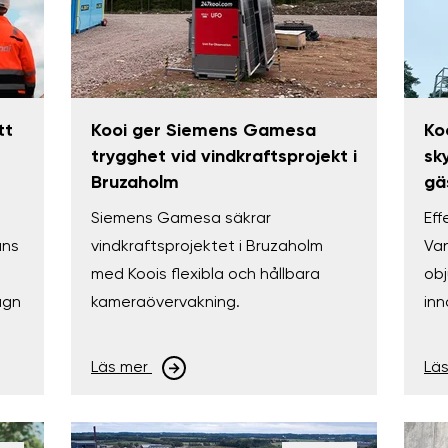
tt
Kooi ger Siemens Gamesa
Ko
trygghet vid vindkraftsprojekt i
sk
Bruzaholm
gä
Siemens Gamesa säkrar
Eff
ans
vindkraftsprojektet i Bruzaholm
Va
med Koois flexibla och hållbara
obj
ugn
kameraövervakning.
inn
Läs mer
Lä