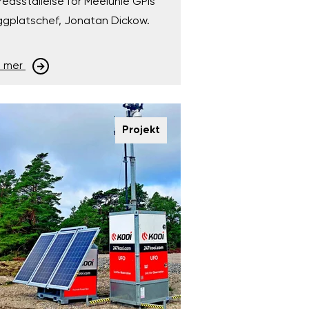
lfredsställelse för Meelunie GPIs
ggplatschef, Jonatan Dickow.
s mer
Projekt