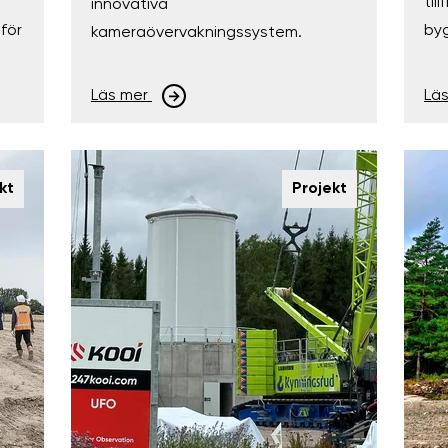
til
innovativa
för
by
kameraövervakningssystem.
Läs mer
Lä
kt
Projekt