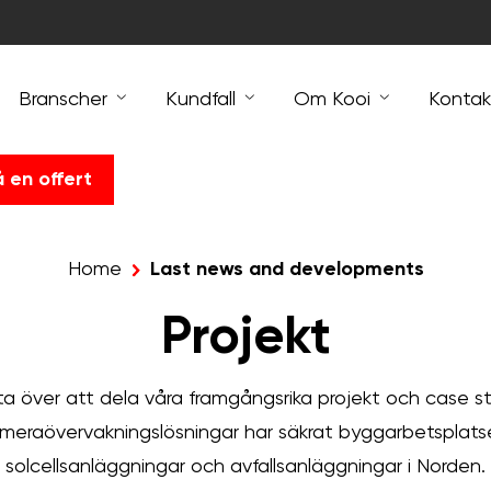
Branscher
Kundfall
Om Kooi
Kontak
å en offert
Home
Last news and developments
Projekt
lta över att dela våra framgångsrika projekt och case st
meraövervakningslösningar har säkrat byggarbetsplatser
solcellsanläggningar och avfallsanläggningar i Norden.