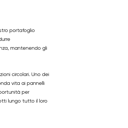
stro portafoglio
durre
ianza, mantenendo gli
oni circolari. Uno dei
nda vita ai pannelli
pportunità per
ti lungo tutto il loro