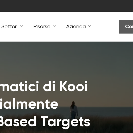
Settori
Risorse
Azienda
Co
imatici di Kooi
cialmente
Based Targets