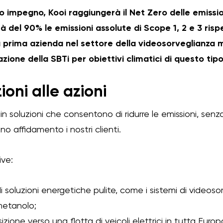
o impegno, Kooi raggiungerà il Net Zero delle emissio
rrà del 90% le emissioni assolute di Scope 1, 2 e 3 ris
a prima azienda nel settore della videosorveglianza
zione della SBTi per obiettivi climatici di questo tipo
oni alle azioni
in soluzioni che consentono di ridurre le emissioni, se
anno affidamento i nostri clienti.
ive:
 di soluzioni energetiche pulite, come i sistemi di videos
metanolo;
izione verso una flotta di veicoli elettrici in tutta Europ