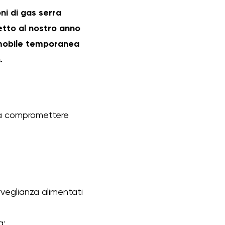
ni di gas serra
petto al nostro anno
 mobile temporanea
.
nza compromettere
orveglianza alimentati
a;