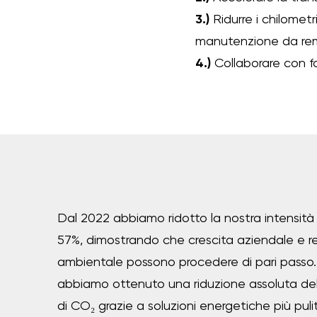
3.)
Ridurre i chilometr
manutenzione da re
4.)
Collaborare con for
Dal 2022 abbiamo ridotto la nostra intensità c
57%, dimostrando che crescita aziendale e re
ambientale possono procedere di pari passo.
abbiamo ottenuto una riduzione assoluta del
di CO
₂
grazie a soluzioni energetiche più pulit