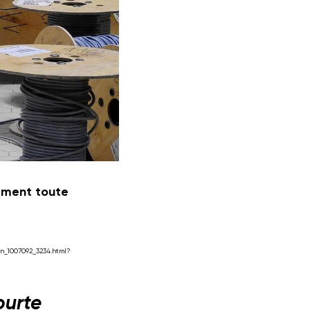
ement toute
n_1007092_3234.html?
ourte