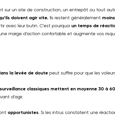
ent sur un site de construction, un entrepôt ou tout autr
’ils doivent agir vite.
Ils restent généralement
moins
ir avec leur butin​. C’est pourquoi
un temps de réactio
e une marge d’action confortable et augmente vos risq
dans la levée de doute
peut suffire pour que les voleur
ésurveillance classiques mettent en moyenne 30 à 6
ant d’agir​.
sont
opportunistes
. Si les intrus constatent une réacti