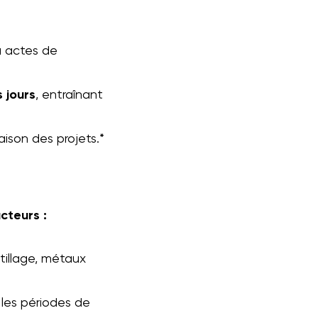
u actes de
 jours
, entraînant
ison des projets​.*
cteurs :
tillage, métaux
les périodes de