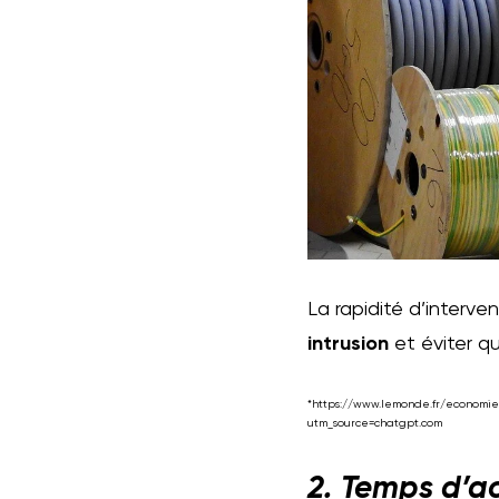
La rapidité d’interve
intrusion
et éviter qu
*https://www.lemonde.fr/economie/
utm_source=chatgpt.com
2. Temps d’ac