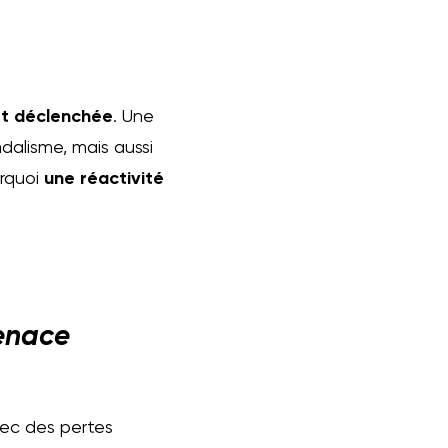
st déclenchée
. Une
dalisme, mais aussi
urquoi
une réactivité
menace
vec des pertes