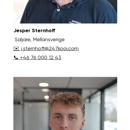
Jesper Sternhoff
Säljare, Mellansverige
✉️ j.sternhoff@247kooi.com
📞 +46 76 000 12 43