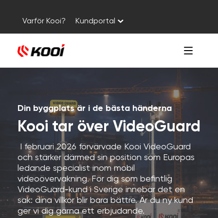
Varför Kooi?
Kundportal
Din byggplats är i de bästa händerna
Kooi tar över VideoGuard
I februari 2026 förvärvade Kooi VideoGuard
och stärker därmed sin position som Europas
ledande specialist inom mobil
videoövervakning. För dig som befintlig
VideoGuard-kund i Sverige innebär det en
sak: dina villkor blir bara bättre. Är du ny kund
ger vi dig gärna ett erbjudande.