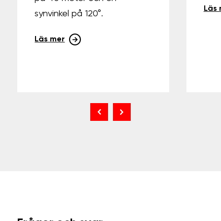
Läs 
synvinkel på 120°.
Läs mer