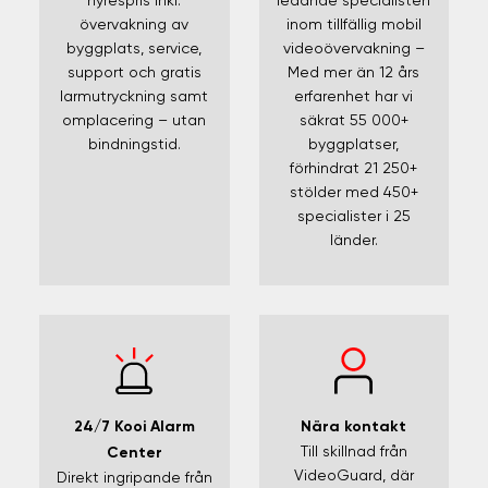
hyrespris inkl.
ledande specialisten
övervakning av
inom tillfällig mobil
byggplats, service,
videoövervakning –
support och gratis
Med mer än 12 års
larmutryckning samt
erfarenhet har vi
omplacering – utan
säkrat 55 000+
bindningstid.
byggplatser,
förhindrat 21 250+
stölder med 450+
specialister i 25
länder.
Nära kontakt
24/7 Kooi Alarm
Till skillnad från
Center
VideoGuard, där
Direkt ingripande från