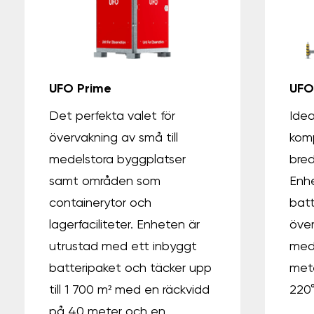
UFO Prime
UFO
Det perfekta valet för
Idea
övervakning av små till
komp
medelstora byggplatser
bred
samt områden som
Enhe
containerytor och
batt
lagerfaciliteter. Enheten är
över
utrustad med ett inbyggt
med
batteripaket och täcker upp
met
till 1 700 m² med en räckvidd
220°
på 40 meter och en