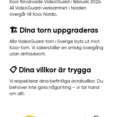
Kooi förvärvade VideoGuard i februari 2026.
All VideoGuard-verksamhet i Norden
övergår till Kooi Nordic.
🏗️ Dina torn uppgraderas
Alla VideoGuard-torn i Sverige byts ut mot
Kooi-torn. Vi säkerställer en smidig övergång
utan driftavbrott.
📋 Dina villkor är trygga
Vi respekterar dina befintliga avtalsvillkor. Du
behöver inte göra någonting – vi tar hand
om allt.