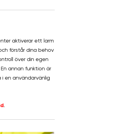
ter aktiverar ett larm
och förstår dina behov
ontroll över din egen
 En annan funktion är
å i en användarvänlig
id
.