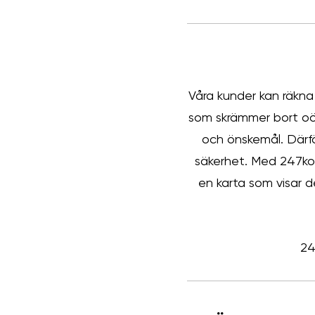
Våra kunder kan räkna
som skrämmer bort oön
och önskemål. Därför
säkerhet. Med 247koo
en karta som visar d
24