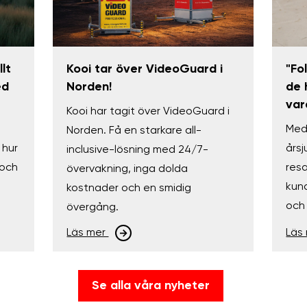
lt
Kooi tar över VideoGuard i
"Fo
ed
Norden!
de h
var
Kooi har tagit över VideoGuard i
Med
Norden. Få en starkare all-
 hur
årsj
inclusive-lösning med 24/7-
 och
res
övervakning, inga dolda
kund
kostnader och en smidig
och 
övergång.
Läs mer
Läs
Se alla våra nyheter