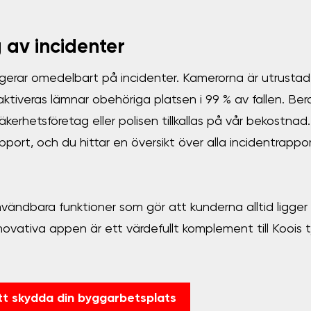
 av incidenter
gerar omedelbart på incidenter. Kamerorna är utrusta
aktiveras lämnar obehöriga platsen i 99 % av fallen. B
äkerhetsföretag eller polisen tillkallas på vår bekostnad
port, och du hittar en översikt över alla incidentrapport
ndbara funktioner som gör att kunderna alltid ligger 
novativa appen är ett värdefullt komplement till Koois 
t skydda din byggarbetsplats