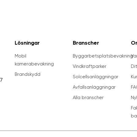
Lösningar
Branscher
O
Mobil
Byggarbetsplatsbevakning
Var
kamerabevakning
Vindkraftparker
Di
Brandskydd
Solcellsanläggningar
Ku
7
Avfallsanläggningar
FA
Alla branscher
Ny
Fa
ba