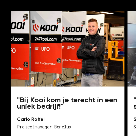
"Bij Kooi kom je terecht in een
uniek bedrijf!"
S
Carlo Roffel
Projectmanager Benelux